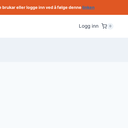
e brukar eller logge inn ved å følge denne
linken
Logg inn
0