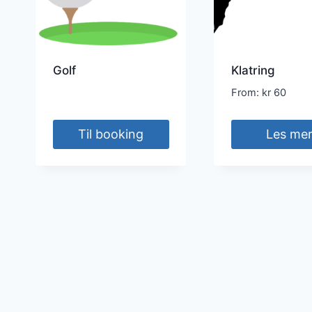
Golf
Klatring
From:
kr
60
Til booking
Les me