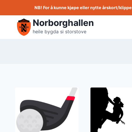
Skip
NB! For å kunne kjøpe eller nytte årskort/klipp
to
content
Norborghallen
heile bygda si storstove